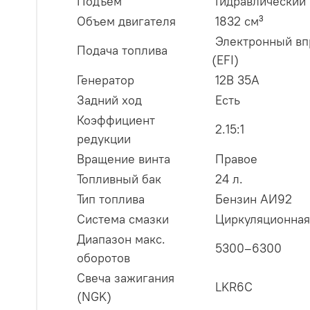
Подъем
Гидравлический
Объем двигателя
1832 см³
Электронный вп
Подача топлива
(EFI)
Генератор
12В 35А
Задний ход
Есть
Коэффициент
2.15:1
редукции
Вращение винта
Правое
Топливный бак
24 л.
Тип топлива
Бензин АИ92
Система смазки
Циркуляционная
Диапазон макс.
5300–6300
оборотов
Свеча зажигания
LKR6C
(NGK)