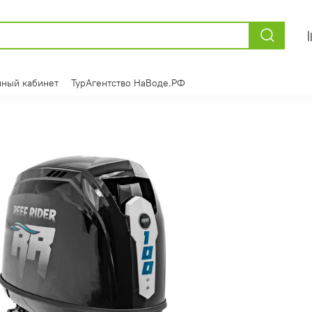
ный кабинет
ТурАгентство НаВоде.РФ