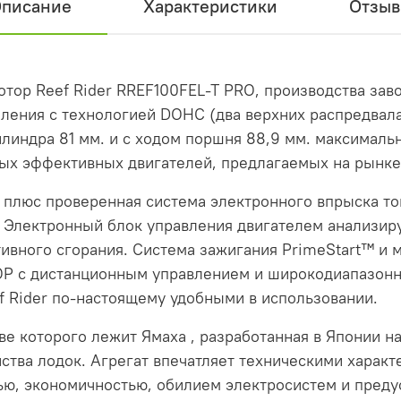
писание
Характеристики
Отзы
ор Reef Rider RREF100FEL-T PRO, производства заво
ления с технологией DOHC (два верхних распредвала
линдра 81 мм. и с ходом поршня 88,9 мм. максималь
мых эффективных двигателей, предлагаемых на рынке
 плюс проверенная система электронного впрыска т
Электронный блок управления двигателем анализируе
ивного сгорания. Система зажигания PrimeStart™ и 
P с дистанционным управлением и широкодиапазонна
f Rider по-настоящему удобными в использовании.
ве которого лежит Ямаха , разработанная в Японии н
ства лодок. Агрегат впечатляет техническими харак
ю, экономичностью, обилием электросистем и преду