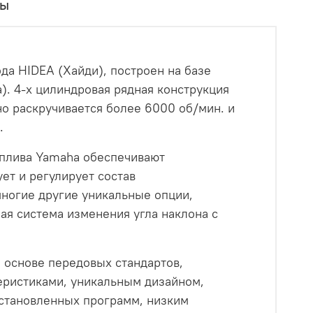
вы
да HIDEA (Хайди), построен на базе
). 4-х цилиндровая рядная конструкция
но раскручивается более 6000 об/мин. и
.
оплива Yamaha обеспечивают
т и регулирует состав
многие другие уникальные опции,
я система изменения угла наклона с
а основе передовых стандартов,
теристиками, уникальным дизайном,
становленных программ, низким