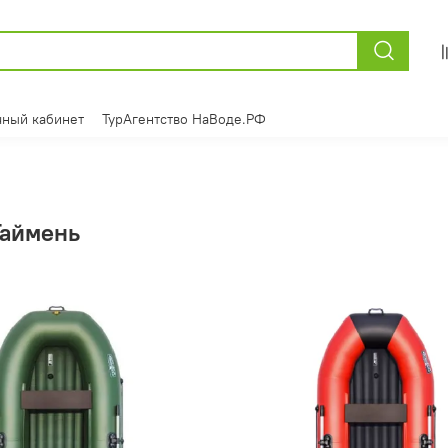
ный кабинет
ТурАгентство НаВоде.РФ
Таймень