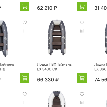
₽
62 210 ₽
31 4
Таймень
Лодка ПВХ Таймень
Лодка 
ДНД
LX 3400 СК
LX 36
₽
66 330 ₽
74 5