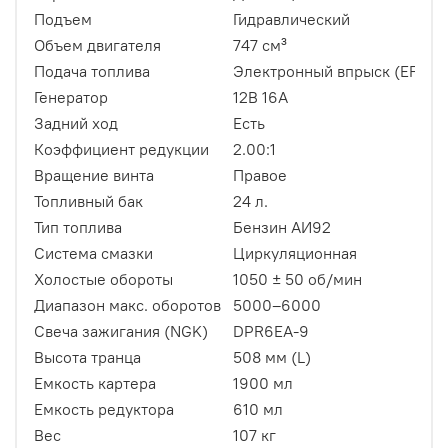
Подъем
Гидравлический
Объем двигателя
747 см³
Подача топлива
Электронный впрыск (EFI)
Генератор
12В 16А
Задний ход
Есть
Коэффициент редукции
2.00:1
Вращение винта
Правое
Топливный бак
24 л.
Тип топлива
Бензин АИ92
Система смазки
Циркуляционная
Холостые обороты
1050 ± 50 об/мин
Диапазон макс. оборотов
5000–6000
Свеча зажигания (NGK)
DPR6EA-9
Высота транца
508 мм (L)
Емкость картера
1900 мл
Емкость редуктора
610 мл
Вес
107 кг